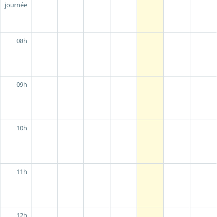
journée
08h
09h
10h
11h
12h