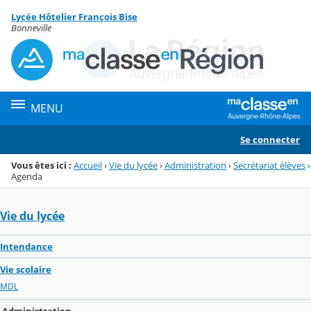
Panneau de gestion des cookies
Lycée Hôtelier François Bise
Menu de la rubrique
Contenu
Bonneville
MENU
Se connecter
Vous êtes ici :
Accueil
›
Vie du lycée
›
Administration
›
Secrétariat élèves
›
Agenda
Vie du lycée
Intendance
Vie scolaire
MDL
Administration