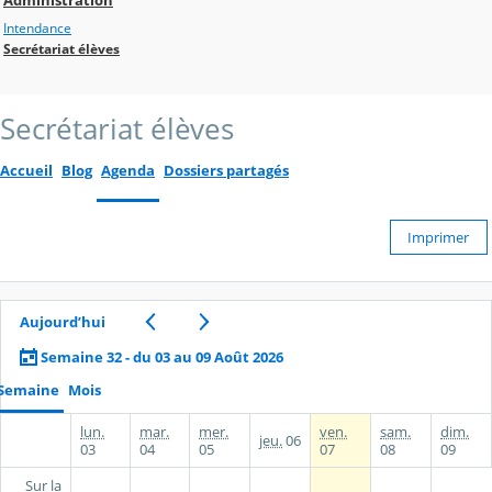
Intendance
Secrétariat élèves
Secrétariat élèves
Accueil
Blog
Agenda
Dossiers partagés
Imprimer
Aujourd’hui
Semaine 32 - du 03 au 09 Août 2026
Semaine
Mois
lun.
mar.
mer.
ven.
sam.
dim.
jeu.
06
03
04
05
07
08
09
Sur la