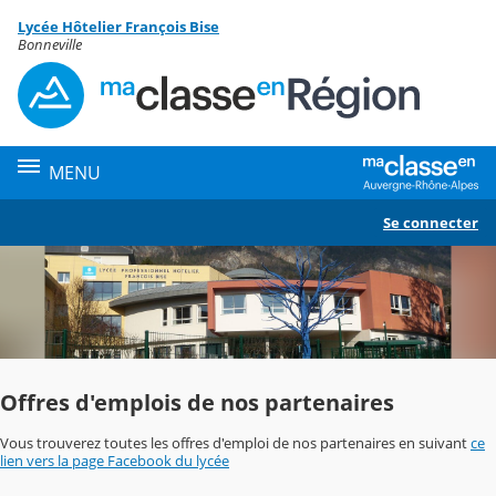
Panneau de gestion des cookies
Lycée Hôtelier François Bise
Contenu
Bonneville
MENU
Se connecter
Offres d'emplois de nos partenaires
Vous trouverez toutes les offres d'emploi de nos partenaires en suivant
ce
lien vers la page Facebook du lycée