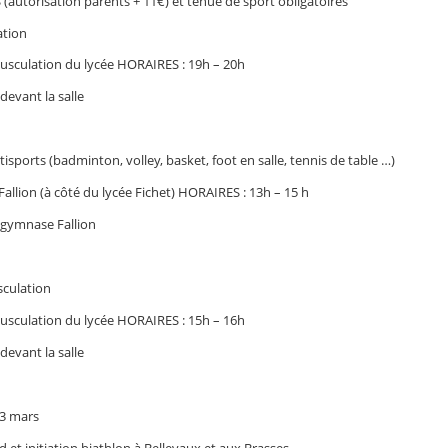
AS (autorisation parents + 11€) et tenue de sport obligatoires
ation
 musculation du lycée HORAIRES : 19h – 20h
evant la salle
sports (badminton, volley, basket, foot en salle, tennis de table …)
allion (à côté du lycée Fichet) HORAIRES : 13h – 15 h
gymnase Fallion
culation
 musculation du lycée HORAIRES : 15h – 16h
evant la salle
13 mars