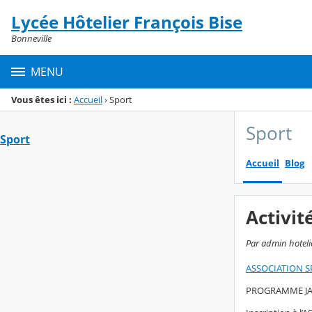
Panneau de gestion des cookies
Lycée Hôtelier François Bise
Menu de la rubrique
Contenu
Bonneville
MENU
Vous êtes ici :
Accueil
›
Sport
Sport
Sport
Accueil
Blog
Activit
Par admin hotelie
ASSOCIATION S
PROGRAMME JAN