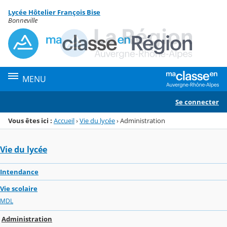
Panneau de gestion des cookies
Lycée Hôtelier François Bise
Menu de la rubrique
Contenu
Bonneville
MENU
Se connecter
Vous êtes ici :
Accueil
›
Vie du lycée
›
Administration
Vie du lycée
Intendance
Vie scolaire
MDL
Administration