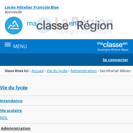
Panneau de gestion des cookies
Lycée Hôtelier François Bise
Menu de la rubrique
Contenu
Bonneville
MENU
Se connecter
Vous êtes ici :
Accueil
›
Vie du lycée
›
Administration
›
Secrétariat élèves
Vie du lycée
Intendance
Vie scolaire
MDL
Administration