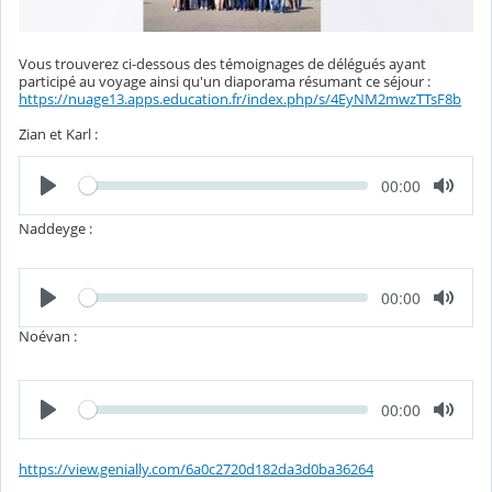
Vous trouverez ci-dessous des témoignages de délégués ayant
participé au voyage ainsi qu'un diaporama résumant ce séjour :
https://nuage13.apps.education.fr/index.php/s/4EyNM2mwzTTsF8b
Zian et Karl :
L
T
00:00
e
e
c
m
t
Naddeyge :
p
u
s
r
é
e
c
o
L
T
00:00
e
u
e
c
l
m
Noévan :
t
é
p
u
s
r
é
e
c
o
L
T
00:00
e
u
e
c
l
m
t
é
p
u
https://view.genially.com/6a0c2720d182da3d0ba36264
s
r
é
e