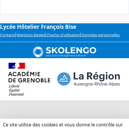
c
o
u
l
é
Lycée Hôtelier François Bise
Contacts
Mentions légales
Chartes d'utilisation
Données personnelles
Ce site utilise des cookies et vous donne le contrôle sur