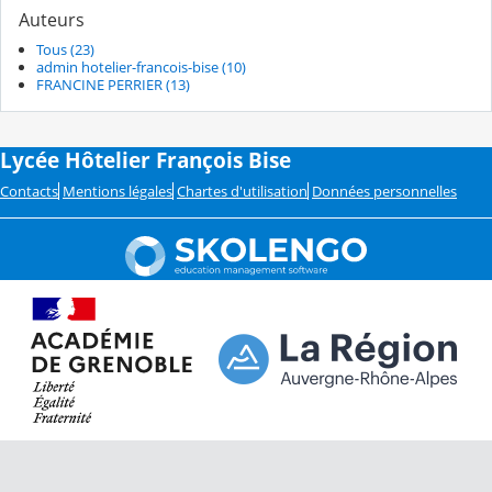
Auteurs
Tous (23)
admin hotelier-francois-bise (10)
FRANCINE PERRIER (13)
Lycée Hôtelier François Bise
Contacts
Mentions légales
Chartes d'utilisation
Données personnelles