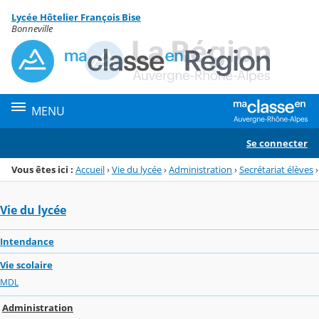
Panneau de gestion des cookies
Lycée Hôtelier François Bise
Menu de la rubrique
Contenu
Bonneville
MENU
Se connecter
Vous êtes ici :
Accueil
›
Vie du lycée
›
Administration
›
Secrétariat élèves
›
Vie du lycée
Intendance
Vie scolaire
MDL
Administration