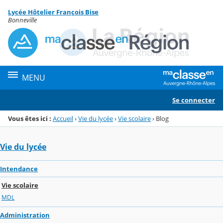
Panneau de gestion des cookies
Lycée Hôtelier François Bise
Menu de la rubrique
Contenu
Bonneville
MENU
Se connecter
Vous êtes ici :
Accueil
›
Vie du lycée
›
Vie scolaire
›
Blog
Vie du lycée
Intendance
Vie scolaire
MDL
Administration