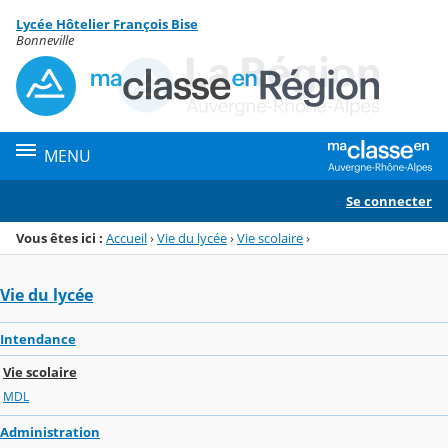
Panneau de gestion des cookies
Lycée Hôtelier François Bise
Menu de la rubrique
Contenu
Bonneville
MENU
Se connecter
Vous êtes ici :
Accueil
›
Vie du lycée
›
Vie scolaire
›
Vie du lycée
Intendance
Vie scolaire
MDL
Administration