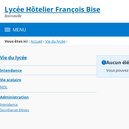
Panneau de gestion des cookies
Lycée Hôtelier François Bise
Menu de la rubrique
Contenu
Bonneville
MENU
Vous êtes ici :
Accueil
›
Vie du lycée
›
Vie du lycée
Aucun élém
Intendance
Vous pouvez 
Vie scolaire
MDL
Administration
Intendance
Secrétariat élèves