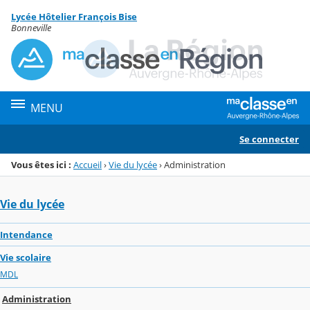
Panneau de gestion des cookies
Lycée Hôtelier François Bise
Menu de la rubrique
Contenu
Bonneville
MENU
Se connecter
Vous êtes ici :
Accueil
›
Vie du lycée
›
Administration
Vie du lycée
Intendance
Vie scolaire
MDL
Administration