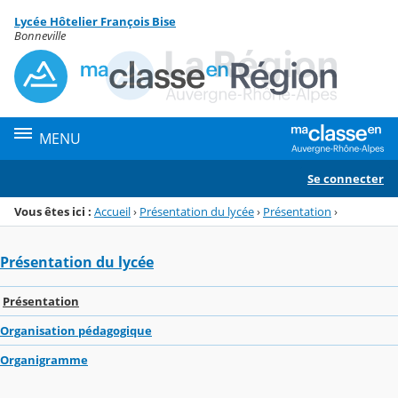
Panneau de gestion des cookies
Lycée Hôtelier François Bise
Menu de la rubrique
Contenu
Bonneville
MENU
Se connecter
Vous êtes ici :
Accueil
›
Présentation du lycée
›
Présentation
›
Présentation du lycée
Présentation
Organisation pédagogique
Organigramme