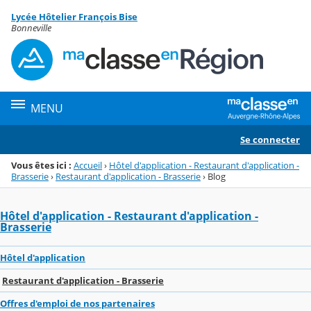
Panneau de gestion des cookies
Lycée Hôtelier François Bise
Menu de la rubrique
Contenu
Bonneville
MENU
Se connecter
Vous êtes ici :
Accueil
›
Hôtel d'application - Restaurant d'application -
Brasserie
›
Restaurant d'application - Brasserie
›
Blog
Hôtel d'application - Restaurant d'application -
Brasserie
Hôtel d'application
Restaurant d'application - Brasserie
Offres d'emploi de nos partenaires