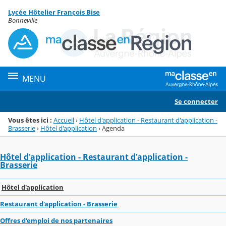
Panneau de gestion des cookies
Lycée Hôtelier François Bise
Menu de la rubrique
Contenu
Bonneville
MENU
Se connecter
Vous êtes ici :
Accueil
›
Hôtel d'application - Restaurant d'application -
Brasserie
›
Hôtel d'application
›
Agenda
Hôtel d'application - Restaurant d'application -
Brasserie
Hôtel d'application
Restaurant d'application - Brasserie
Offres d'emploi de nos partenaires