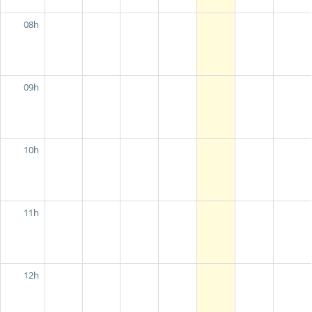
08h
09h
10h
11h
12h