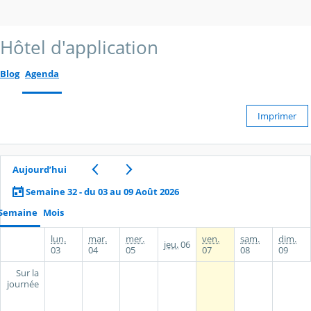
Hôtel d'application
Blog
Agenda
Imprimer
Aujourd’hui
Semaine 32 - du 03 au 09 Août 2026
Semaine
Mois
lun.
mar.
mer.
ven.
sam.
dim.
jeu.
06
03
04
05
07
08
09
Sur la
journée