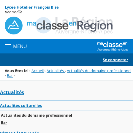
Panneau de gestion des cookies
Lycée Hôtelier François Bise
Menu de la rubrique
Contenu
Bonneville
MENU
Se connecter
Vous êtes ici :
Accueil
›
Actualités
›
Actualités du domaine professionnel
›
Bar
›
Actualités
Actualités culturelles
Actualités du domaine professionnel
Bar
Dispositif ULIS Lycée