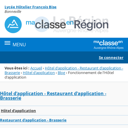
Panneau de gestion des cookies
Lycée Hôtelier François Bise
Menu de la rubrique
Contenu
Bonneville
MENU
Se connecter
Vous êtes ici :
Accueil
›
Hôtel d'application - Restaurant d'application -
Brasserie
›
Hôtel d'application
›
Blog
›
Fonctionnement de l'Hôtel
d'application
Hôtel d'application - Restaurant d'application -
Brasserie
Hôtel d'application
Restaurant d'application - Brasserie