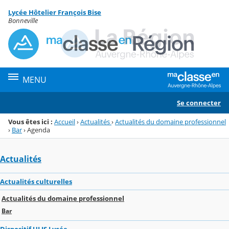
Panneau de gestion des cookies
Lycée Hôtelier François Bise
Menu de la rubrique
Contenu
Bonneville
MENU
Se connecter
Vous êtes ici :
Accueil
›
Actualités
›
Actualités du domaine professionnel
›
Bar
›
Agenda
Actualités
Actualités culturelles
Actualités du domaine professionnel
Bar
Dispositif ULIS Lycée